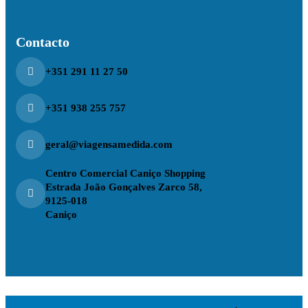
Contacto
+351 291 11 27 50
+351 938 255 757
geral@viagensamedida.com
Centro Comercial Caniço Shopping
Estrada João Gonçalves Zarco 58,
9125-018
Caniço