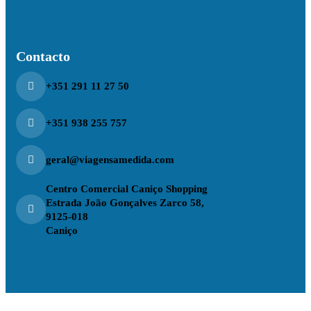
Contacto
+351 291 11 27 50
+351 938 255 757
geral@viagensamedida.com
Centro Comercial Caniço Shopping
Estrada João Gonçalves Zarco 58,
9125-018
Caniço