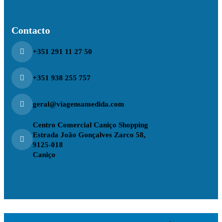
Contacto
+351 291 11 27 50
+351 938 255 757
geral@viagensamedida.com
Centro Comercial Caniço Shopping
Estrada João Gonçalves Zarco 58,
9125-018
Caniço