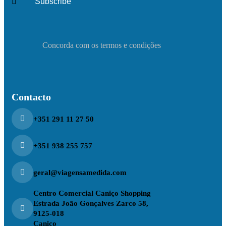
Concorda com os termos e condições
Contacto
+351 291 11 27 50
+351 938 255 757
geral@viagensamedida.com
Centro Comercial Caniço Shopping
Estrada João Gonçalves Zarco 58,
9125-018
Caniço