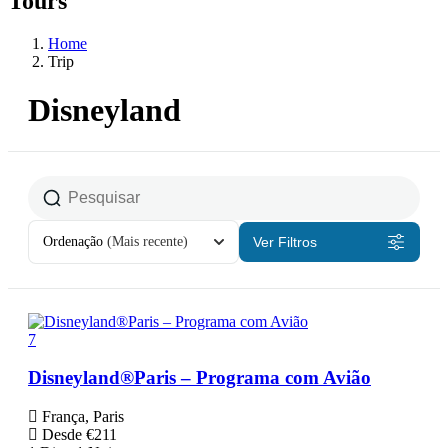
Tours
Home
Trip
Disneyland
Ordenação
(Mais recente)
Ver Filtros
7
Disneyland®Paris – Programa com Avião
França, Paris
Desde
€
211