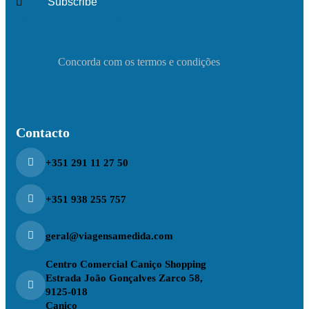
Concorda com os termos e condições
Contacto
+351 291 11 27 50
+351 938 255 757
geral@viagensamedida.com
Centro Comercial Caniço Shopping
Estrada João Gonçalves Zarco 58,
9125-018
Caniço