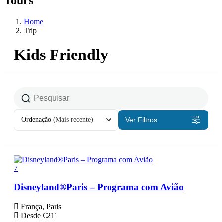
Tours
Home
Trip
Kids Friendly
Ordenação
(Mais recente)
Ver Filtros
7
Disneyland®Paris – Programa com Avião
França, Paris
Desde
€
211