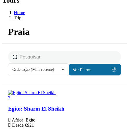
Tours
Home
Trip
Praia
Ordenação
(Mais recente)
Ver Filtros
7
Egito: Sharm El Sheikh
Africa, Egito
Desde
€
921