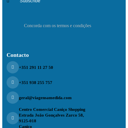
Concorda com os termos e condições
Contacto
+351 291 11 27 50
+351 938 255 757
geral@viagensamedida.com
Centro Comercial Caniço Shopping
Estrada João Gonçalves Zarco 58,
9125-018
Caniço