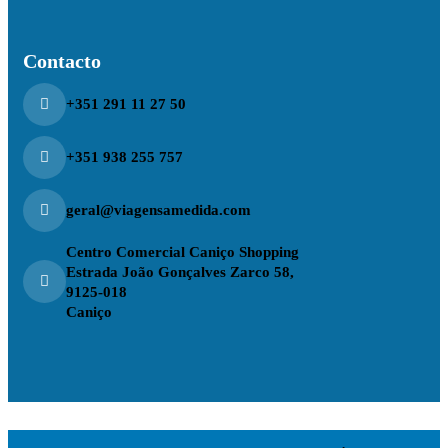
Contacto
+351 291 11 27 50
+351 938 255 757
geral@viagensamedida.com
Centro Comercial Caniço Shopping
Estrada João Gonçalves Zarco 58,
9125-018
Caniço