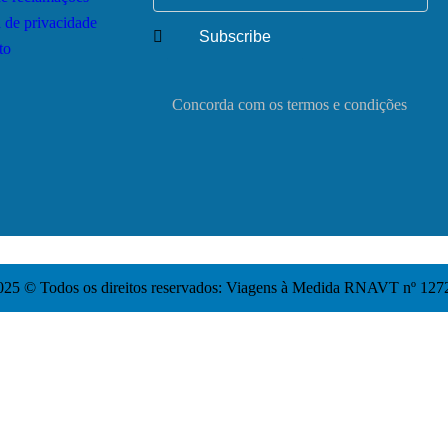
a de privacidade
to
Concorda com os termos e condições
025 © Todos os direitos reservados: Viagens à Medida RNAVT nº 127