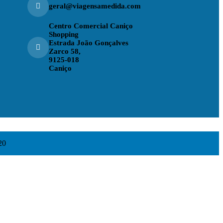
geral@viagensamedida.com
Centro Comercial Caniço
Shopping
Estrada João Gonçalves
Zarco 58,
9125-018
Caniço
20