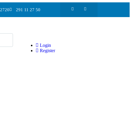
2720
291 11 27 50
Login
Register