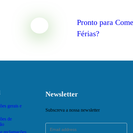
Pronto para Come
Férias?
l
Newsletter
ões gerais e
Subscreva a nossa newsletter
ões de
ção
de reclamações