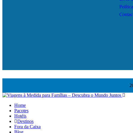
Polític
Contac
2
Home
Pacotes
Hotéis
Destinos
Fora da Caixa
Blog