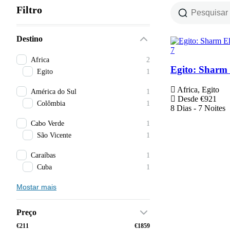
Filtro
Destino
7
Africa
2
Egito: Sharm 
Egito
1
Africa, Egito
América do Sul
1
Desde
€
921
Colômbia
1
8 Dias - 7 Noites
Cabo Verde
1
São Vicente
1
Caraíbas
1
Cuba
1
Mostar mais
Preço
€211
€1859