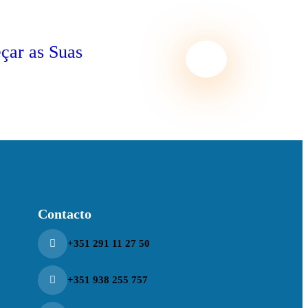
çar as Suas
Contacto
+351 291 11 27 50
+351 938 255 757