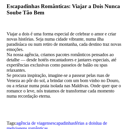
Escapadinhas Românticas: Viajar a Dois Nunca
Soube Tão Bem
Viajar a dois é uma forma especial de celebrar o amor e criar
novas histórias. Seja numa cidade vibrante, numa ilha
paradisíaca ou num retiro de montanha, cada destino traz novas
emoções.
Na nossa agência, criamos pacotes românticos pensados ao
detalhe — desde hotéis encantadores e jantares especiais, até
experiências exclusivas como passeios de balão ou spas
relaxantes.
Se procura inspiração, imagine-se a passear pelas ruas de
Veneza ao pôr do sol, a brindar com um bom vinho no Douro,
ou a relaxar numa praia isolada nas Maldivas. Onde quer que o
romance o leve, nós tratamos de transformar cada momento
numa recordação eterna.
Tags:
agência de viagens
escapadinhas
férias a dois
lua de
mel
viagens românticas