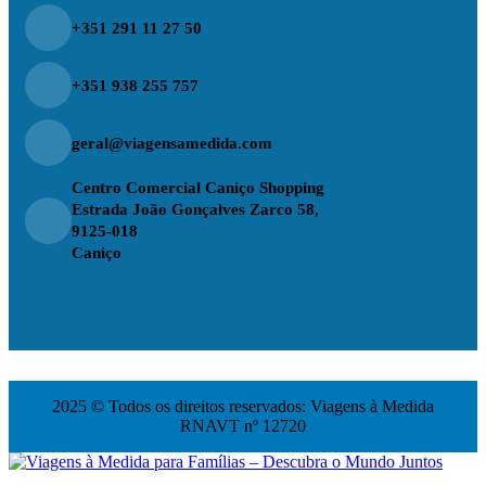
+351 291 11 27 50
+351 938 255 757
geral@viagensamedida.com
Centro Comercial Caniço Shopping
Estrada João Gonçalves Zarco 58,
9125-018
Caniço
2025 © Todos os direitos reservados: Viagens à Medida
RNAVT nº 12720