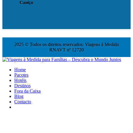
Caniço
2025 © Todos os direitos reservados: Viagens à Medida
RNAVT nº 12720
Home
Pacotes
Hotéis
Destinos
Fora da Caixa
Blog
Contacto