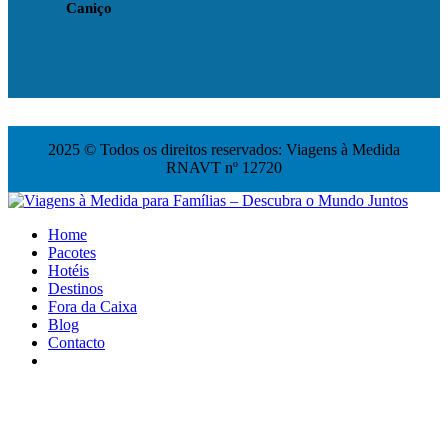
Caniço
2025 © Todos os direitos reservados: Viagens à Medida
RNAVT nº 12720
Home
Pacotes
Hotéis
Destinos
Fora da Caixa
Blog
Contacto